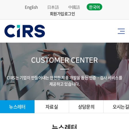
English
日本語
中國語
한국어
회원가입
로그인
CUSTOMER CENTER
CIRS는 기업이 만들어내는 안전한 제품 개발을 돕는 인증 · 검사 서비스를
제공하고 있습니다.
뉴스레터
자료실
상담문의
오시는
뉴스레터