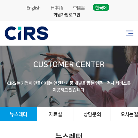
English
日本語
中國語
한국어
회원가입
로그인
CUSTOMER CENTER
CIRS는 기업이 만들어내는 안전한 제품 개발을 돕는 인증 · 검사 서비스를
제공하고 있습니다.
뉴스레터
자료실
상담문의
오시는
뉴스레터