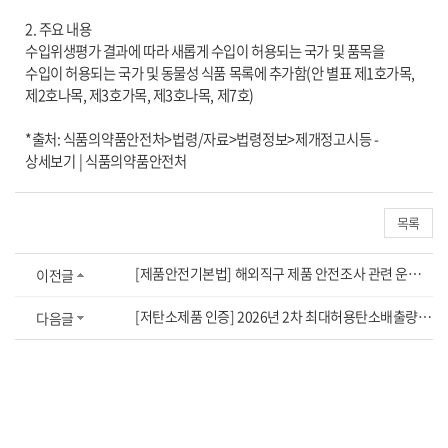
2. 주요 내용
수입위생평가 결과에 따라 새롭게 수입이 허용되는 국가 및 품목을
수입이 허용되는 국가 및 동물성 식품 목록에 추가함(안 별표 제1호가목,
제2호나목, 제3호가목, 제3호나목, 제7호)
*출처:
식품의약품안전처>법령/자료>법령정보>제개정고시등 -
상세보기 | 식품의약품안전처
목록
[제품안전기본법] 해외직구 제품 안전조사 관련 운영요령 개정
이전글
[저탄소제품 인증] 2026년 2차 최대허용탄소배출량 및 기준제품 개정(안) 의견수렴
다음글