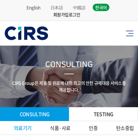
English
日本語
中國語
한국어
회원가입
로그인
CONSULTING
CIRS Group은 제품 및 원료에 대한 최고의 안전 규제대응 서비스를
제공합니다.
CONSULTING
TESTING
의료기기
식품·사료
인증
탄소중립·